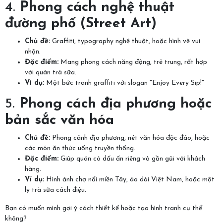
4.
Phong cách nghệ thuật
đường phố (Street Art)
Chủ đề:
Graffiti, typography nghệ thuật, hoặc hình vẽ vui
nhộn.
Đặc điểm:
Mang phong cách năng động, trẻ trung, rất hợp
với quán trà sữa.
Ví dụ:
Một bức tranh graffiti với slogan "Enjoy Every Sip!"
5.
Phong cách địa phương hoặc
bản sắc văn hóa
Chủ đề:
Phong cảnh địa phương, nét văn hóa độc đáo, hoặc
các món ăn thức uống truyền thống.
Đặc điểm:
Giúp quán có dấu ấn riêng và gần gũi với khách
hàng.
Ví dụ:
Hình ảnh chợ nổi miền Tây, áo dài Việt Nam, hoặc một
ly trà sữa cách điệu.
Bạn có muốn mình gợi ý cách thiết kế hoặc tạo hình tranh cụ thể
không?