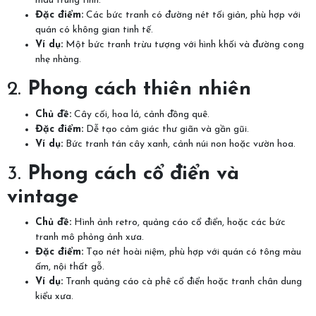
màu trung tính.
Đặc điểm:
Các bức tranh có đường nét tối giản, phù hợp với
quán có không gian tinh tế.
Ví dụ:
Một bức tranh trừu tượng với hình khối và đường cong
nhẹ nhàng.
2.
Phong cách thiên nhiên
Chủ đề:
Cây cối, hoa lá, cảnh đồng quê.
Đặc điểm:
Dễ tạo cảm giác thư giãn và gần gũi.
Ví dụ:
Bức tranh tán cây xanh, cảnh núi non hoặc vườn hoa.
3.
Phong cách cổ điển và
vintage
Chủ đề:
Hình ảnh retro, quảng cáo cổ điển, hoặc các bức
tranh mô phỏng ảnh xưa.
Đặc điểm:
Tạo nét hoài niệm, phù hợp với quán có tông màu
ấm, nội thất gỗ.
Ví dụ:
Tranh quảng cáo cà phê cổ điển hoặc tranh chân dung
kiểu xưa.