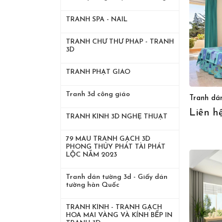
TRANH SPA - NAIL
TRANH CHỬ THƯ PHÁP - TRANH
3D
TRANH PHẬT GIÁO
Tranh 3d công giáo
Tranh dán
Liên h
TRANH KÍNH 3D NGHỆ THUẬT
79 MẪU TRANH GẠCH 3D
PHONG THỦY PHÁT TÀI PHÁT
LỘC NĂM 2023
Tranh dán tường 3d - Giấy dán
tường hàn Quốc
TRANH KÍNH - TRANH GẠCH
HOA MAI VÀNG VÀ KÍNH BẾP IN