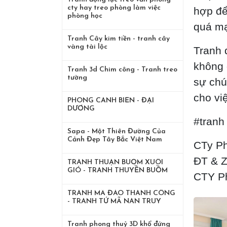
cty hay treo phòng làm việc
hợp để
phòng học
quá mạ
Tranh Cây kim tiền - tranh cây
vàng tài lộc
Tranh 
không 
Tranh 3d Chim công - Tranh treo
tường
sự chú
cho vi
PHONG CẢNH BIỂN - ĐẠI
DƯƠNG
#tranh
Sapa - Một Thiên Đường Của
Cảnh Đẹp Tây Bắc Việt Nam
CTy P
ĐT & Z
TRANH THUẬN BUỒM XUÔI
GIÓ - TRANH THUYỀN BUỒM
CTY Ph
TRANH MÃ ĐÁO THÀNH CÔNG
- TRANH TỨ MÃ NAN TRUY
Tranh phong thuỷ 3D khổ đứng