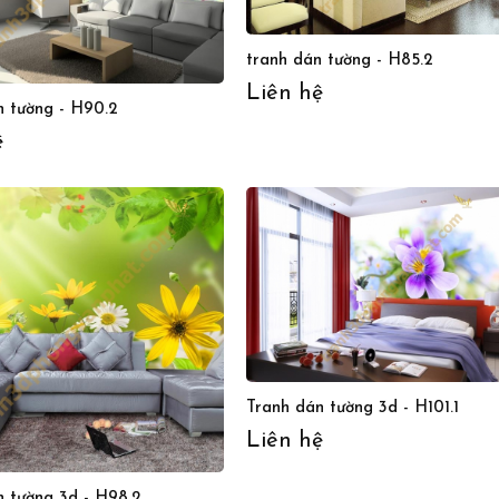
tranh dán tường - H85.2
Liên hệ
n tường - H90.2
ệ
Tranh dán tường 3d - H101.1
Liên hệ
n tường 3d - H98.2