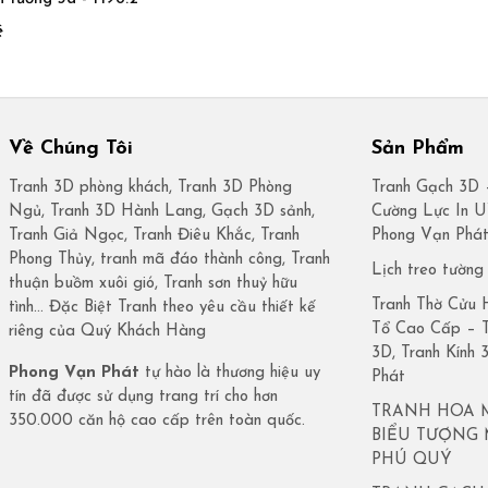
ệ
Về Chúng Tôi
Sản Phẩm
Tranh 3D phòng khách, Tranh 3D Phòng
Tranh Gạch 3D 
Ngủ, Tranh 3D Hành Lang, Gạch 3D sảnh,
Cường Lực In 
Tranh Giả Ngọc, Tranh Điêu Khắc, Tranh
Phong Vạn Phá
Phong Thủy, tranh mã đáo thành công, Tranh
Lịch treo tường
thuận buồm xuôi gió, Tranh sơn thuỷ hữu
Tranh Thờ Cửu 
tình… Đặc Biệt Tranh theo yêu cầu thiết kế
Tổ Cao Cấp – 
riêng của Quý Khách Hàng
3D, Tranh Kính
Phong Vạn Phát
tự hào là thương hiệu uy
Phát
tín đã được sử dụng trang trí cho hơn
TRANH HOA 
350.000 căn hộ cao cấp trên toàn quốc.
BIỂU TƯỢNG
PHÚ QUÝ