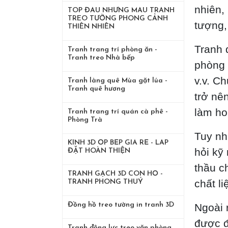
nhiên, 
TOP ĐẦU NHỮNG MẪU TRANH
TREO TƯỜNG PHONG CẢNH
tượng,
THIÊN NHIÊN
Tranh 
Tranh trang trí phòng ăn -
Tranh treo Nhà bếp
phòng 
v.v. C
Tranh làng quê Mùa gặt lúa -
Tranh quê hương
trở nê
làm ho
Tranh trang trí quán cà phê -
Phòng Trà
Tuy nh
KÍNH 3D ỐP BẾP GIÁ RẺ - LẮP
hỏi kỹ
ĐẶT HOÀN THIỆN
thầu c
TRANH GẠCH 3D CON HỔ -
chất l
TRANH PHONG THUỶ
Đồng hồ treo tường in tranh 3D
Ngoài 
được đ
Tranh động lực treo văn phòng