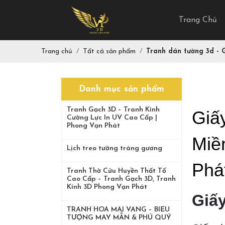
Trang Chủ
Trang chủ
Tất cả sản phẩm
Tranh dán tường 3d - 
Danh mục sản phẩm
Tranh Gạch 3D – Tranh Kính
Giấ
Cường Lực In UV Cao Cấp |
Phong Vạn Phát
Miề
Lịch treo tường tráng gương
Phá
Tranh Thờ Cửu Huyền Thất Tổ
Cao Cấp – Tranh Gạch 3D, Tranh
Kính 3D Phong Vạn Phát
Giấ
TRANH HOA MAI VÀNG – BIỂU
TƯỢNG MAY MẮN & PHÚ QUÝ