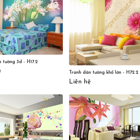
 tường 3d - H17.2
ệ
Tranh dán tường khổ lớn - H72.2
Liên hệ