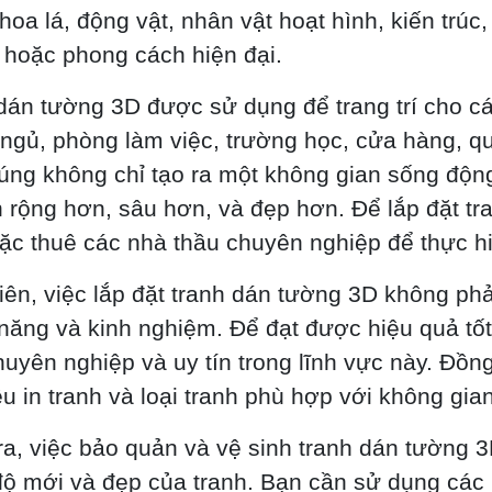
hoa lá, động vật, nhân vật hoạt hình, kiến trúc,
 hoặc phong cách hiện đại.
dán tường 3D được sử dụng để trang trí cho c
ngủ, phòng làm việc, trường học, cửa hàng, q
húng không chỉ tạo ra một không gian sống độn
n rộng hơn, sâu hơn, và đẹp hơn. Để lắp đặt tr
ặc thuê các nhà thầu chuyên nghiệp để thực hi
iên, việc lắp đặt tranh dán tường 3D không phả
 năng và kinh nghiệm. Để đạt được hiệu quả tố
huyên nghiệp và uy tín trong lĩnh vực này. Đồn
iệu in tranh và loại tranh phù hợp với không gi
ra, việc bảo quản và vệ sinh tranh dán tường 3
ộ mới và đẹp của tranh. Bạn cần sử dụng cá