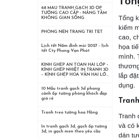
Tổn
68 MẨU TRANH GẠCH 3D ỐP
TƯỜNG CAO CẤP - NÂNG TẦM
Tổng k
KHÔNG GIAN SỐNG
kiếm m
PHÔNG NỀN TRANG TRÍ TẾT
cao, c
họa ti
Lịch tết Năm đinh mùi 2027 - lịch
tết Cty Phong Vạn Phát
mình. 
KÍNH GHÉP AN TOÀN HAI LỚP –
thương
KÍNH GHÉP NHIỆT IN TRANH 3D
lắp đặ
– KÍNH GHÉP HOA VĂN HAI LỚP
– KÍNH GHÉP LỤA
dụng.
10 Mẫu tranh gạch 3d phong
cảnh ốp tường phòng khách đẹp
giá rẻ
Tranh
Tranh treo tường hoa Hồng
Tranh d
và có 
In tranh gạch 3d, gạch ốp tường
3d, in gạch men theo yêu cầu
dán tư