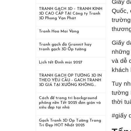
Giấy d
TRANH GẠCH 3D – TRANH KÍNH
Quốc, 
3D CAO CẤP TẠI Công ty Tranh
3D Phong Vạn Phát
trường
thương
Tranh Hoa Mai Vàng
Giấy d
Tranh gạch đá Grannit hay
tranh gạch 3D Ốp tường
những 
và dễ 
Lịch tết Đinh mùi 2027
khách 
TRANH GẠCH ỐP TƯỜNG 3D IN
THEO YÊU CẦU - GACH TRANH
Tuy nh
3D GIÁ TẠI XƯỞNG KHÔNG
TRUNG GIAN
tường 
Cách để trang trí background
thời t
phông nền Tết 2025 đơn giản và
siêu đẹp tại nhà
#giấy 
Gạch Tranh 3D Ốp Tường Trang
Trí Đẹp HOT Nhất 2025