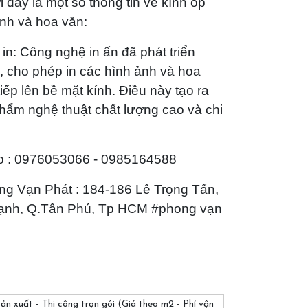
 đây là một số thông tin về kính ốp
anh và hoa văn:
 in: Công nghệ in ấn đã phát triển
 cho phép in các hình ảnh và hoa
tiếp lên bề mặt kính. Điều này tạo ra
hẩm nghệ thuật chất lượng cao và chi
o : 0976053066 - 0985164588
g Vạn Phát : 184-186 Lê Trọng Tấn,
ạnh, Q.Tân Phú, Tp HCM #phong vạn
Sản xuất - Thi công trọn gói (Giá theo m2 - Phí vận