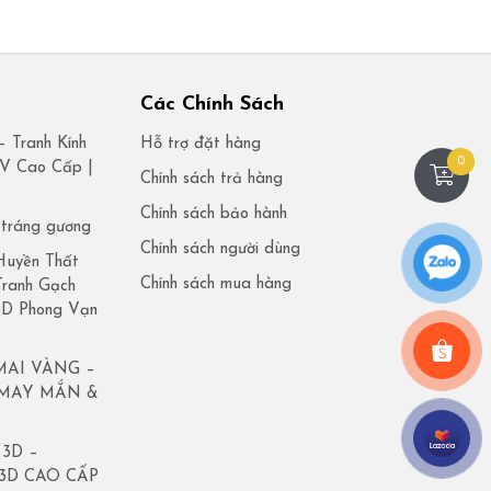
Các Chính Sách
– Tranh Kính
Hỗ trợ đặt hàng
0
UV Cao Cấp |
Chính sách trả hàng
t
Chính sách bảo hành
 tráng gương
Chính sách người dùng
Huyền Thất
Chính sách mua hàng
Tranh Gạch
 3D Phong Vạn
MAI VÀNG –
 MAY MẮN &
3D –
3D CAO CẤP