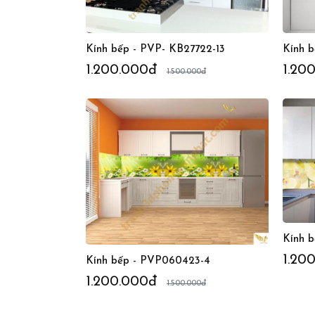
Kính bếp - PVP- KB27722-13
Kính 
1.200.000đ
1.20
1.500.000đ
Kính 
1.20
Kính bếp - PVP060423-4
1.200.000đ
1.500.000đ