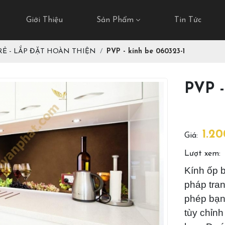
Giới Thiệu
Sản Phẩm
Tin Tức
 RẺ - LẮP ĐẶT HOÀN THIỆN
PVP - kính be 060323-1
PVP -
1.2
Giá:
Lượt xem:
Kính ốp b
pháp tran
phép bạn 
tùy chỉnh