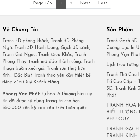
Page 1 / 2
1
2
Next
Last
Về Chúng Tôi
Sản Phẩm
Tranh 3D phòng khách, Tranh 3D Phòng
Tranh Gạch 3D 
Ngủ, Tranh 3D Hành Lang, Gạch 3D sảnh,
Cường Lực In 
Tranh Giả Ngọc, Tranh Điêu Khắc, Tranh
Phong Vạn Phá
Phong Thủy, tranh mã đáo thành công, Tranh
Lịch treo tường
thuận buồm xuôi gió, Tranh sơn thuỷ hữu
Tranh Thờ Cửu 
tình… Đặc Biệt Tranh theo yêu cầu thiết kế
Tổ Cao Cấp – 
riêng của Quý Khách Hàng
3D, Tranh Kính
Phong Vạn Phát
tự hào là thương hiệu uy
Phát
tín đã được sử dụng trang trí cho hơn
TRANH HOA 
350.000 căn hộ cao cấp trên toàn quốc.
BIỂU TƯỢNG
PHÚ QUÝ
TRANH GẠCH 
TRANH KÍNH 