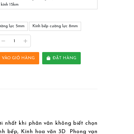
 kính 15km
ường lực 5mm
Kính bếp cường lực 8mm
 VÀO GIỎ HÀNG
ĐẶT HÀNG
ời nhất khi phân vân không biết chọn
kính bếp, Kính hoa văn 3D Phong vạn