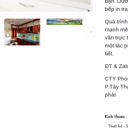
bạn. Dưới
bếp in tr
Quá trình
mạnh mẽ,
văn trực 
một tác p
tiết.
ĐT & Zal
CTY Phon
P.Tây Th
phát
Kích thước :
Thiết kế - 