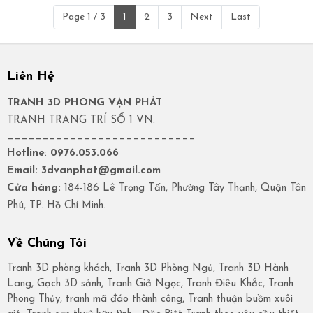
Page 1 / 3
1
2
3
Next
Last
Liên Hệ
TRANH 3D PHONG VẠN PHÁT
TRANH TRANG TRÍ SỐ 1 VN.
___________________________
Hotline
:
0976.053.066
Email: 3dvanphat@gmail.com
Cửa hàng:
184-186 Lê Trọng Tấn, Phường Tây Thạnh, Quận Tân
Phú, TP. Hồ Chí Minh.
Về Chúng Tôi
Tranh 3D phòng khách, Tranh 3D Phòng Ngủ, Tranh 3D Hành
Lang, Gạch 3D sảnh, Tranh Giả Ngọc, Tranh Điêu Khắc, Tranh
Phong Thủy, tranh mã đáo thành công, Tranh thuận buồm xuôi