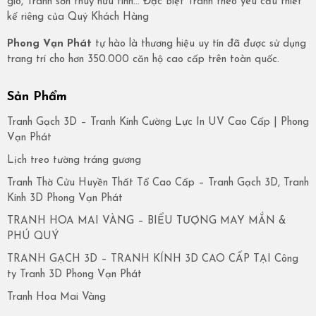
gió, Tranh sơn thuỷ hữu tình… Đặc Biệt Tranh theo yêu cầu thiết
kế riêng của Quý Khách Hàng
Phong Vạn Phát
tự hào là thương hiệu uy tín đã được sử dụng
trang trí cho hơn 350.000 căn hộ cao cấp trên toàn quốc.
Sản Phẩm
Tranh Gạch 3D – Tranh Kính Cường Lực In UV Cao Cấp | Phong
Vạn Phát
Lịch treo tường tráng gương
Tranh Thờ Cửu Huyền Thất Tổ Cao Cấp – Tranh Gạch 3D, Tranh
Kính 3D Phong Vạn Phát
TRANH HOA MAI VÀNG – BIỂU TƯỢNG MAY MẮN &
PHÚ QUÝ
TRANH GẠCH 3D – TRANH KÍNH 3D CAO CẤP TẠI Công
ty Tranh 3D Phong Vạn Phát
Tranh Hoa Mai Vàng