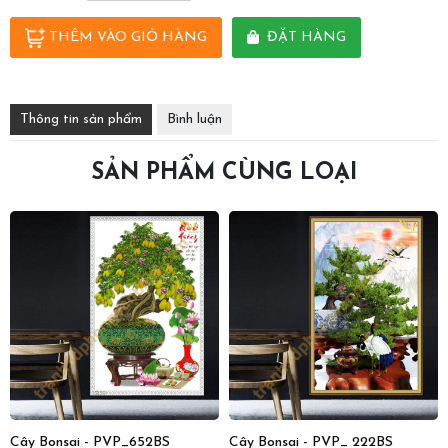
THÊM VÀO GIỎ HÀNG
ĐẶT HÀNG
Thông tin sản phẩm
Bình luận
SẢN PHẨM CÙNG LOẠI
Cây Bonsai - PVP_652BS
Cây Bonsai - PVP_ 222BS